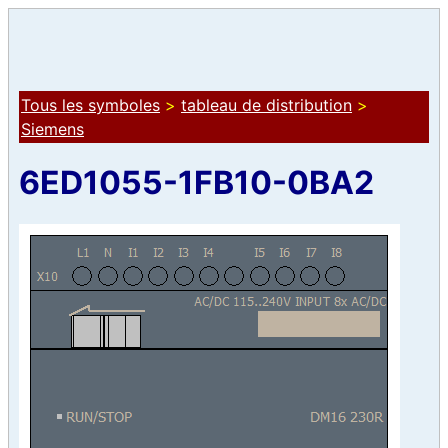
Tous les symboles
>
tableau de distribution
>
Siemens
6ED1055-1FB10-0BA2