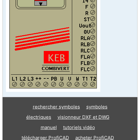
rechercher symboles
symboles
électriques
visionneur DXF et DWG
manuel
tutoriels vidéo
télécharger ProfiCAD
acheter ProfiCAD