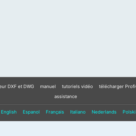
neur DXF et DWG
manuel
tutoriels vidéo
télécharger Prof
assistance
English
Espanol
Français
Italiano
Nederlands
Polski