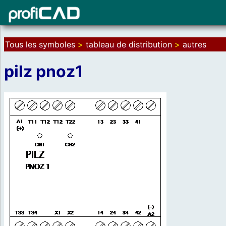
Tous les symboles
>
tableau de distribution
>
autres
pilz pnoz1