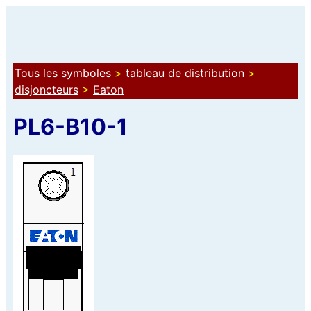
Tous les symboles
>
tableau de distribution
>
disjoncteurs
>
Eaton
PL6-B10-1