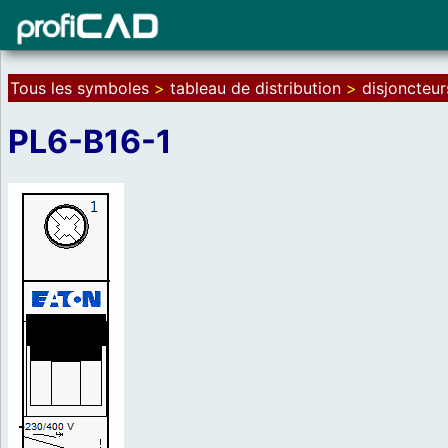
Tous les symboles
>
tableau de distribution
>
disjoncteur
PL6-B16-1