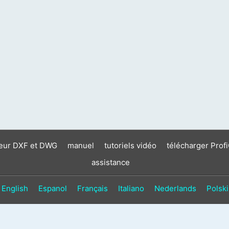
neur DXF et DWG
manuel
tutoriels vidéo
télécharger Prof
assistance
English
Espanol
Français
Italiano
Nederlands
Polski