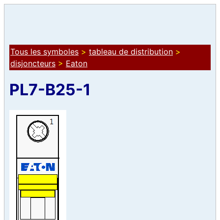
Tous les symboles
>
tableau de distribution
>
disjoncteurs
>
Eaton
PL7-B25-1