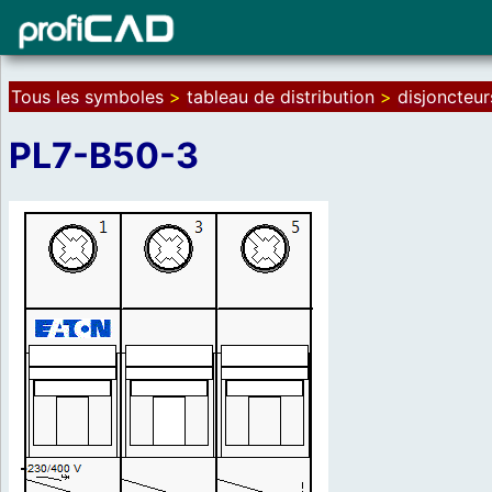
Tous les symboles
>
tableau de distribution
>
disjoncteur
PL7-B50-3