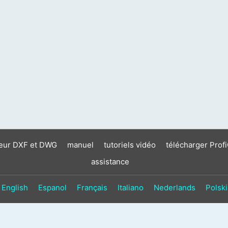
neur DXF et DWG
manuel
tutoriels vidéo
télécharger Prof
assistance
English
Espanol
Français
Italiano
Nederlands
Polski