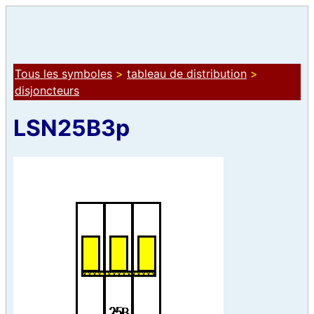
Tous les symboles
>
tableau de distribution
>
disjoncteurs
LSN25B3p