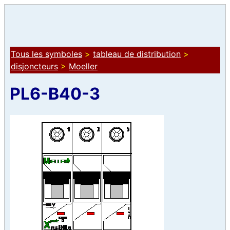
Tous les symboles
>
tableau de distribution
>
disjoncteurs
>
Moeller
PL6-B40-3