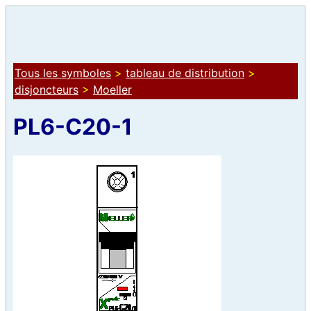
Tous les symboles
>
tableau de distribution
>
disjoncteurs
>
Moeller
PL6-C20-1