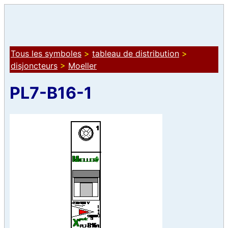
Tous les symboles
>
tableau de distribution
>
disjoncteurs
>
Moeller
PL7-B16-1