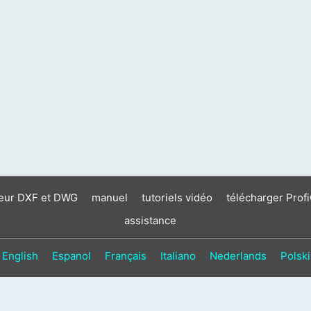
neur DXF et DWG
manuel
tutoriels vidéo
télécharger Prof
assistance
English
Espanol
Français
Italiano
Nederlands
Polski