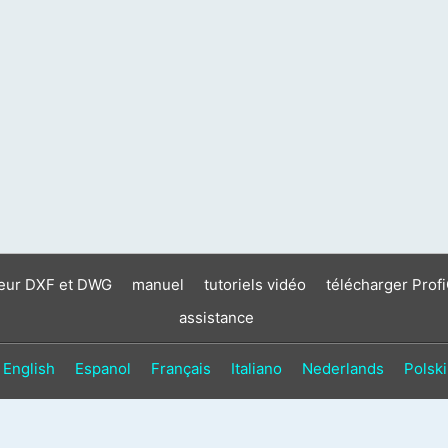
neur DXF et DWG
manuel
tutoriels vidéo
télécharger Prof
assistance
English
Espanol
Français
Italiano
Nederlands
Polski