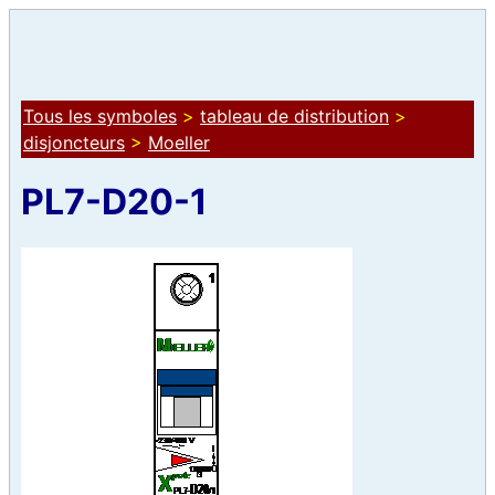
Tous les symboles
>
tableau de distribution
>
disjoncteurs
>
Moeller
PL7-D20-1