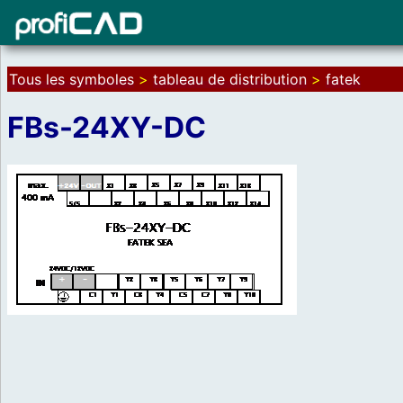
Tous les symboles
>
tableau de distribution
>
fatek
FBs-24XY-DC