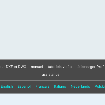
neur DXF et DWG
manuel
tutoriels vidéo
télécharger Prof
assistance
English
Espanol
Français
Italiano
Nederlands
Polski