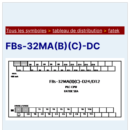
Tous les symboles
>
tableau de distribution
>
fatek
FBs-32MA(B)(C)-DC