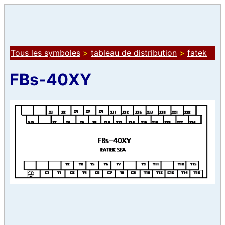
Tous les symboles
>
tableau de distribution
>
fatek
FBs-40XY