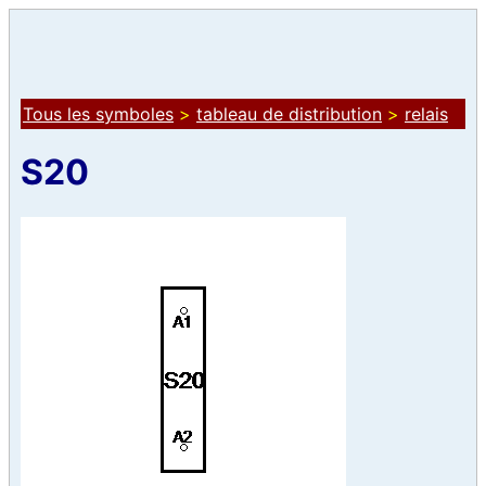
Tous les symboles
>
tableau de distribution
>
relais
S20