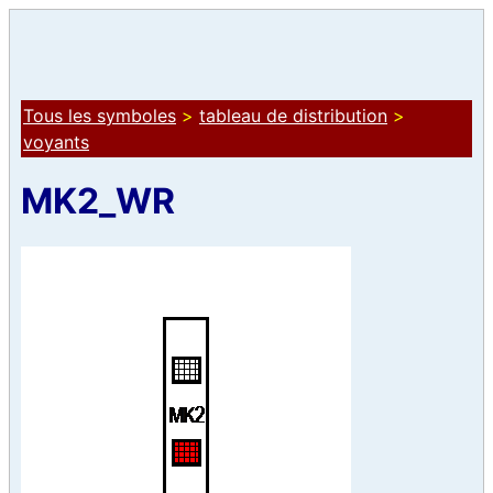
Tous les symboles
>
tableau de distribution
>
voyants
MK2_WR