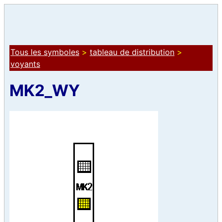
Tous les symboles
>
tableau de distribution
>
voyants
MK2_WY