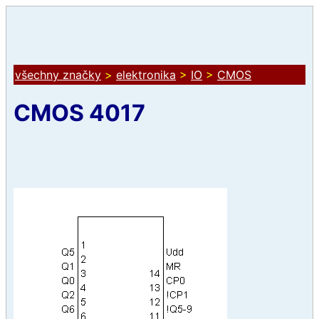
všechny značky
>
elektronika
>
IO
>
CMOS
CMOS 4017