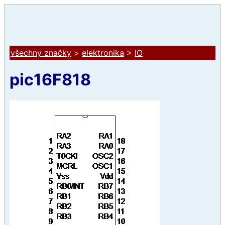
všechny značky
>
elektronika
>
IO
pic16F818