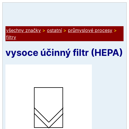
všechny značky
>
ostatní
>
průmyslové procesy
>
filtry
vysoce účinný filtr (HEPA)