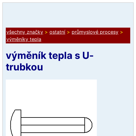
všechny značky
>
ostatní
>
průmyslové procesy
>
výměníky tepla
výměník tepla s U-
trubkou