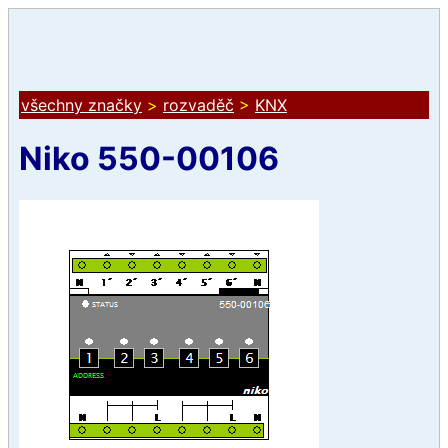
všechny značky
>
rozvaděč
>
KNX
Niko 550-00106