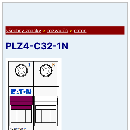
všechny značky
>
rozvaděč
>
eaton
PLZ4-C32-1N