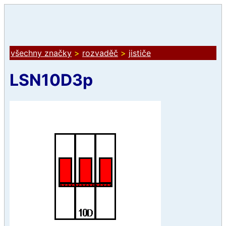
všechny značky
>
rozvaděč
>
jističe
LSN10D3p