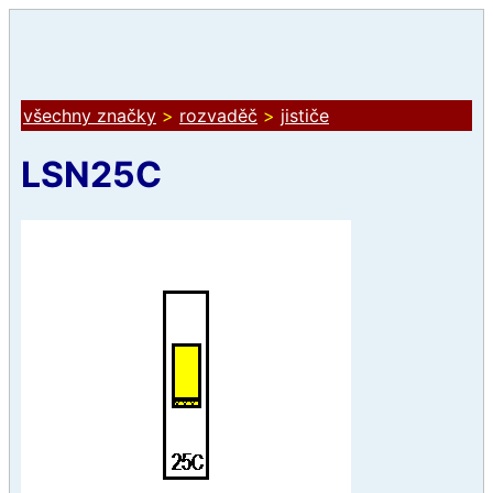
všechny značky
>
rozvaděč
>
jističe
LSN25C