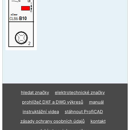
hledat značky
elektrotechnické značky
prohlížeč DXF a DWG výkresů
manuál
instruktážní videa
stáhnout ProfiCAD
zásady ochrany osobních údajů
kontakt