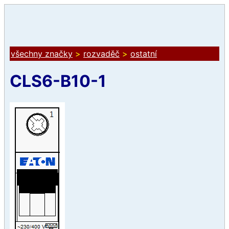
všechny značky
>
rozvaděč
>
ostatní
CLS6-B10-1