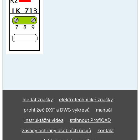
hledat značky
elektrotechnické značky
prohlížeč DXF a DWG výkresů
manuál
instruktážní videa
stáhnout ProfiCAD
zásady ochrany osobních údajů
kontakt