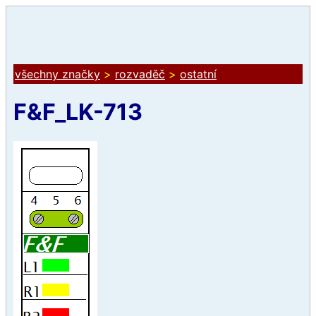
všechny značky
>
rozvaděč
>
ostatní
F&F_LK-713