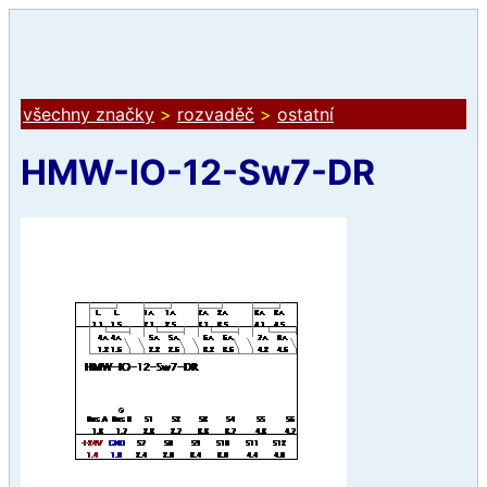
všechny značky
>
rozvaděč
>
ostatní
HMW-IO-12-Sw7-DR