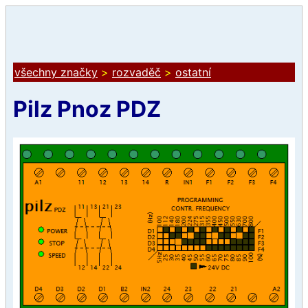
všechny značky
>
rozvaděč
>
ostatní
Pilz Pnoz PDZ