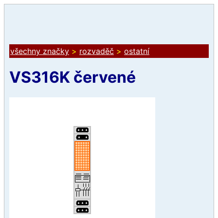
všechny značky
>
rozvaděč
>
ostatní
VS316K červené