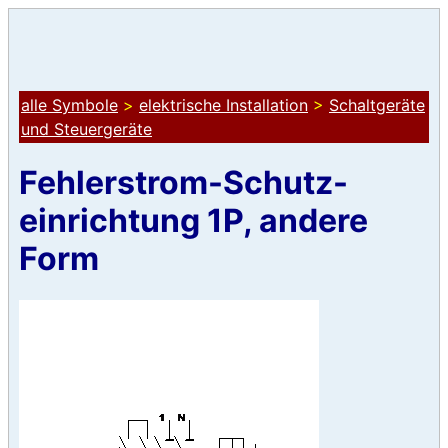
alle Symbole
>
elektrische Installation
>
Schaltgeräte
und Steuergeräte
Fehlerstrom-Schutz-
einrichtung 1P, andere
Form