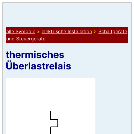
alle Symbole
>
elektrische Installation
>
Schaltgeräte
und Steuergeräte
thermisches
Überlastrelais