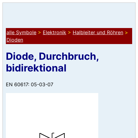
alle Symbole
>
Elektronik
>
Halbleiter und Röhren
>
Dioden
Diode, Durchbruch,
bidirektional
EN 60617: 05-03-07