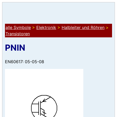
alle Symbole
>
Elektronik
>
Halbleiter und Röhren
>
Transistoren
PNIN
EN60617: 05-05-08