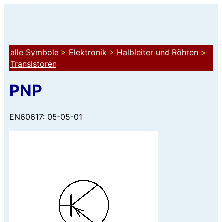
alle Symbole
>
Elektronik
>
Halbleiter und Röhren
>
Transistoren
PNP
EN60617: 05-05-01