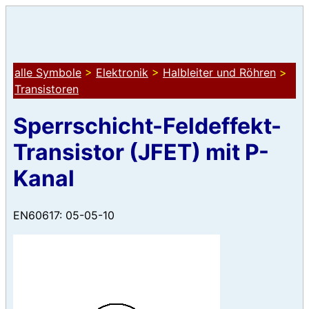
alle Symbole
>
Elektronik
>
Halbleiter und Röhren
>
Transistoren
Sperrschicht-Feldeffekt-
Transistor (JFET) mit P-
Kanal
EN60617: 05-05-10