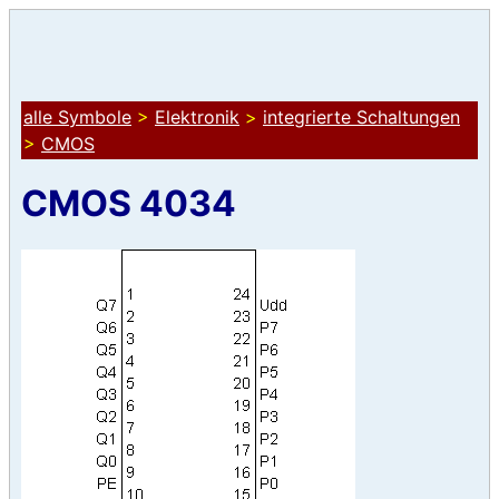
alle Symbole
>
Elektronik
>
integrierte Schaltungen
>
CMOS
CMOS 4034