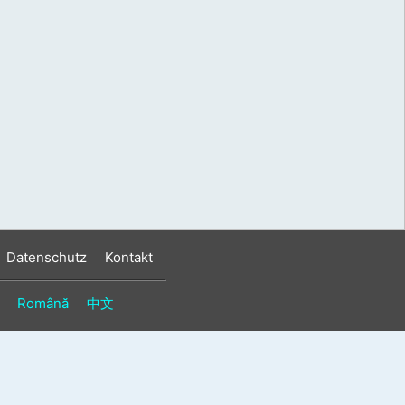
s
n
n
Datenschutz
Kontakt
Română
中文