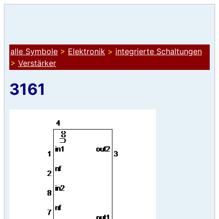
alle Symbole
>
Elektronik
>
integrierte Schaltungen
>
Verstärker
3161