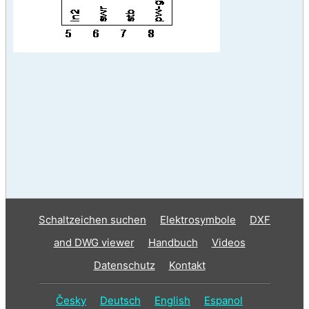
Schaltzeichen suchen
Elektrosymbole
DXF
and DWG viewer
Handbuch
Videos
Datenschutz
Kontakt
Česky
Deutsch
English
Espanol