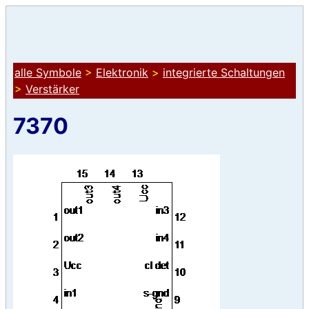
alle Symbole
>
Elektronik
>
integrierte Schaltungen
>
Verstärker
7370