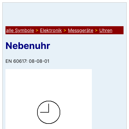
alle Symbole
>
Elektronik
>
Messgeräte
>
Uhren
Nebenuhr
EN 60617: 08-08-01