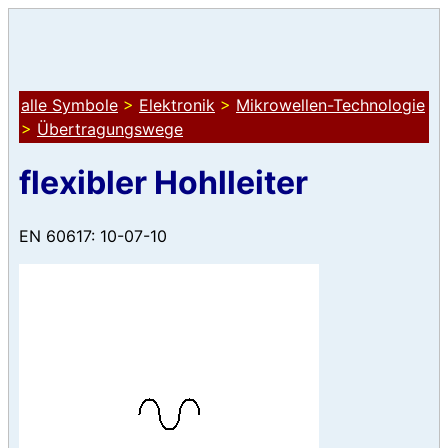
alle Symbole
>
Elektronik
>
Mikrowellen-Technologie
>
Übertragungswege
flexibler Hohlleiter
EN 60617: 10-07-10