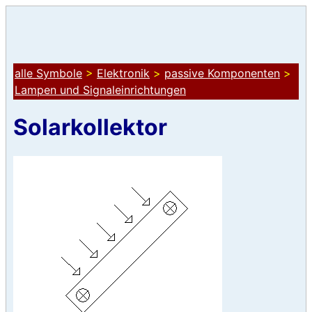
alle Symbole
>
Elektronik
>
passive Komponenten
>
Lampen und Signaleinrichtungen
Solarkollektor