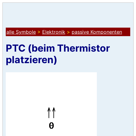
alle Symbole
>
Elektronik
>
passive Komponenten
PTC (beim Thermistor
platzieren)