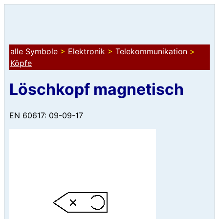
alle Symbole
>
Elektronik
>
Telekommunikation
>
Köpfe
Löschkopf magnetisch
EN 60617: 09-09-17