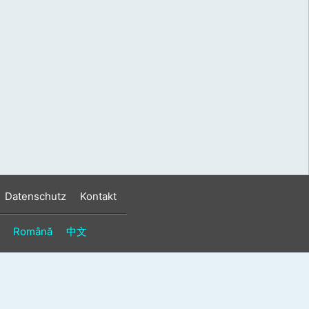
s
n
n
Datenschutz
Kontakt
Română
中文