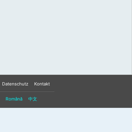
s
n
n
Datenschutz
Kontakt
Română
中文